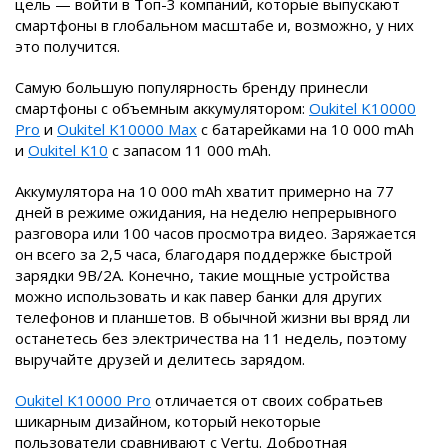
цель — войти в Топ-3 компаний, которые выпускают
смартфоны в глобальном масштабе и, возможно, у них
это получится.
Самую большую популярность бренду принесли
смартфоны с объемным аккумулятором:
Oukitel K10000
Pro
и
Oukitel K10000 Max
с батарейками на 10 000 mAh
и
Oukitel K10
с запасом 11 000 mAh.
Аккумулятора на 10 000 mAh хватит примерно на 77
дней в режиме ожидания, на неделю непрерывного
разговора или 100 часов просмотра видео. Заряжается
он всего за 2,5 часа, благодаря поддержке быстрой
зарядки 9В/2А. Конечно, такие мощные устройства
можно использовать и как павер банки для других
телефонов и планшетов. В обычной жизни вы вряд ли
останетесь без электричества на 11 недель, поэтому
выручайте друзей и делитесь зарядом.
Oukitel K10000 Pro
отличается от своих собратьев
шикарным дизайном, который некоторые
пользователи сравнивают с Vertu. Добротная