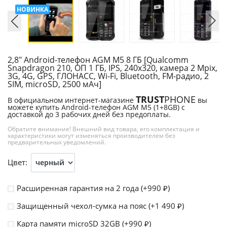
2,8" Android-телефон AGM M5 8 ГБ [Qualcomm
Snapdragon 210, ОП 1 ГБ, IPS, 240х320, камера 2 Mpix,
3G, 4G, GPS, ГЛОНАСС, Wi-Fi, Bluetooth, FM-радио, 2
SIM, microSD, 2500 мАч]
TRUST
PHONE
В официальном интернет-магазине
вы
можете купить Android-телефон AGM M5 (1+8GB) с
доставкой до 3 рабочих дней без предоплаты.
Обратите внимание! Внешний вид товара, его комплектация и
характеристики могут изменяться производителем без
предварительных уведомлений.
Цвет:
Расширенная гарантия на 2 года (+
990
)
₽
Защищенный чехол-сумка на пояс (+
1 490
)
₽
Карта памяти microSD 32GB (+
990
)
₽