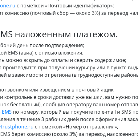
hone.ru
с пометкой «Почтовый идентификатор»;
ет комиссию (почтовый сбор — около 3%) за перевод на
 EMS наложенным платежом.
абочий день после подтверждения;
кой
EMS (авиа) с описью вложения;
ь можно вскрыть до оплаты и сверить содержимое;
а производится при получении курьеру или в пункте выд
дней в зависимости от региона (в труднодоступные район
уют звонком или извещением в почтовый ящик;
 и контрольные сроки доставки уже вышли, вам нужно п
нок бесплатный), сообщив оператору ваш номер отправле
е EMS
по номеру, который вы получите по
e-mail
и SMS по
ения в течение 3 рабочих дней после оформления заказ
@trustphone.ru
с пометкой «Номер отправления»;
EMS берет комиссию (около 3%) за перевод наложенного