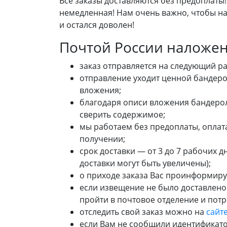
Все заказы доставляются без предоплаты!
немедленная! Нам очень важно, чтобы на
и остался доволен!
Почтой России наложе
заказ отправляется на следующий р
отправление уходит ценной бандерол
вложения;
благодаря описи вложения бандерол
сверить содержимое;
мы работаем без предоплаты, оплат
получении;
срок доставки — от 3 до 7 рабочих 
доставки могут быть увеличены);
о приходе заказа Вас проинформир
если извещение не было доставлен
пройти в почтовое отделение и пот
отследить свой заказ можно на
сайт
если Вам не сообщили идентификатор