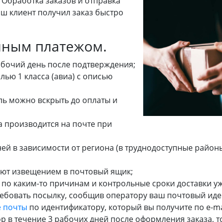
 Обработка заказов и отправка
ш клиент получил заказ быстро
нным платежом.
абочий день после подтверждения;
ью 1 класса (авиа) с описью
ь можно вскрыть до оплаты и
а производится на почте при
дней в зависимости от региона (в труднодоступные район
уют извещением в почтовый ящик;
о по
каким-то
причинам и контрольные сроки доставки у
ребовать посылку, сообщив оператору ваш почтовый иде
е почты
по идентификатору, который вы получите по
e-ma
 в течение 3 рабочих дней после оформления заказа, то