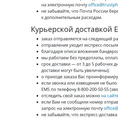
на электронную почту
office@trustp
не забывайте, что Почта России бер
к дополнительным расходам.
Курьерской доставкой
заказ отправляется на следующий р
отправление уходит
экспресс-посыл
благодаря описи вложения бандерол
мы работаем без предоплаты, оплат
срок доставки — от 3 до 5 рабочих 
доставки могут быть увеличены);
о приходе заказа Вас проинформир
если звонка или извещения не было
EMS по телефону
8-800-200-50-55
(зво
отследить свой заказ можно
на сайт
если Вам не сообщили номер отправл
запрос на электронную почту
office
не забывайте, что
экспресс-доставка