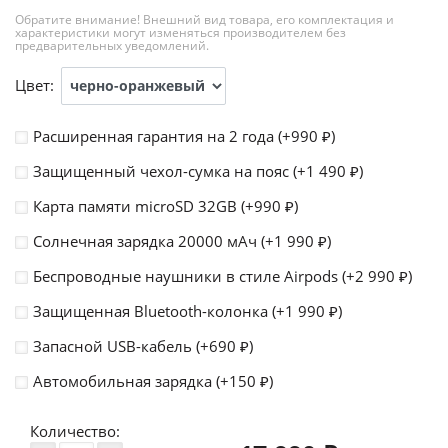
Обратите внимание! Внешний вид товара, его комплектация и
характеристики могут изменяться производителем без
предварительных уведомлений.
Цвет:
Расширенная гарантия на 2 года (+
990
)
₽
Защищенный чехол-сумка на пояс (+
1 490
)
₽
Карта памяти microSD 32GB (+
990
)
₽
Солнечная зарядка 20000 мАч (+
1 990
)
₽
Беспроводные наушники в стиле Airpods (+
2 990
)
₽
Защищенная Bluetooth-колонка (+
1 990
)
₽
Запасной USB-кабель (+
690
)
₽
Автомобильная зарядка (+
150
)
₽
Количество: