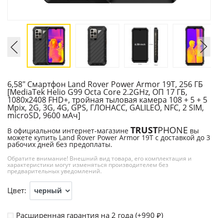
6,58" Смартфон Land Rover Power Armor 19T, 256 ГБ
[MediaTek Helio G99 Octa Core 2.2GHz, ОП 17 ГБ,
1080х2408 FHD+, тройная тыловая камера 108 + 5 + 5
Mpix, 2G, 3G, 4G, GPS, ГЛОНАСС, GALILEO, NFC, 2 SIM,
microSD, 9600 мАч]
TRUST
PHONE
В официальном интернет-магазине
вы
можете купить Land Rover Power Armor 19T с доставкой до 3
рабочих дней без предоплаты.
Обратите внимание! Внешний вид товара, его комплектация и
характеристики могут изменяться производителем без
предварительных уведомлений.
Цвет:
Расширенная гарантия на 2 года (+
990
)
₽