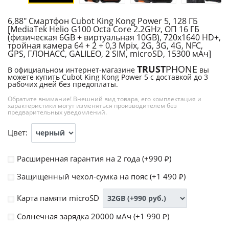
6,88" Смартфон Cubot King Kong Power 5, 128 ГБ
[MediaTek Helio G100 Octa Core 2.2GHz, ОП 16 ГБ
(физическая 6GB + виртуальная 10GB), 720х1640 HD+,
тройная камера 64 + 2 + 0,3 Mpix, 2G, 3G, 4G, NFC,
GPS, ГЛОНАСС, GALILEO, 2 SIM, microSD, 15300 мАч]
TRUST
PHONE
В официальном интернет-магазине
вы
можете купить Cubot King Kong Power 5 с доставкой до 3
рабочих дней без предоплаты.
Обратите внимание! Внешний вид товара, его комплектация и
характеристики могут изменяться производителем без
предварительных уведомлений.
Цвет:
Расширенная гарантия на 2 года (+
990
)
₽
Защищенный чехол-сумка на пояс (+
1 490
)
₽
Карта памяти microSD
Солнечная зарядка 20000 мАч (+
1 990
)
₽