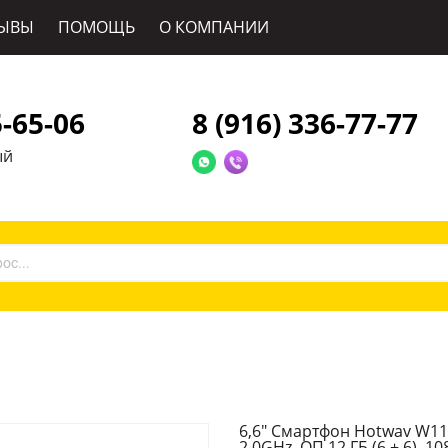
ЫВЫ
ПОМОЩЬ
О КОМПАНИИ
5-65-06
8 (916) 336-77-77
ый
6,6" Смартфон Hotwav W11,
2.0GHz, ОП 12 ГБ (6 + 6), 1