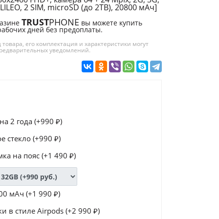
ILEO, 2 SIM, microSD (до 2TB), 20800 мАч]
TRUST
PHONE
газине
вы можете купить
 рабочих дней без предоплаты.
товара, его комплектация и характеристики могут
предварительных уведомлений.
а 2 года (+
990
)
₽
 стекло (+
990
)
₽
а на пояс (+
1 490
)
₽
00 мАч (+
1 990
)
₽
 в стиле Airpods (+
2 990
)
₽