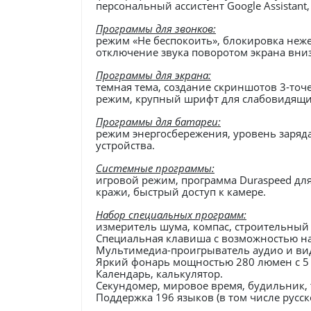
персональный ассистент Google Assistant
Программы для звонков:
режим «Не беспокоить», блокировка неж
отключение звука поворотом экрана вниз
Программы для экрана:
темная тема, создание скриншотов 3-точ
режим, крупный шрифт для слабовидящих
Программы для батареи:
режим энергосбережения, уровень заряда
устройства.
Системные программы:
игровой режим, программа Duraspeed дл
кражи, быстрый доступ к камере.
Набор специальных программ:
измеритель шума, компас, строительный у
Специальная клавиша с возможностью на
Мультимедиа-проигрыватель аудио и вид
Яркий фонарь мощностью 280 люмен с 5 
Календарь, калькулятор.
Секундомер, мировое время, будильник, 
Поддержка 196 языков (в том числе русско