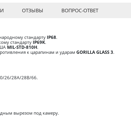
КИ
ОТЗЫВЫ
ВОПРОС-ОТВЕТ
народному стандарту
IP68
.
ому стандарту
IP69K
.
США
MIL-STD-810H
.
противления к царапинам и ударам
GORILLA GLASS 3
.
20/26/28A/28B/66.
идным вырезом под камеру.