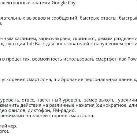
, электронные платежи Google Pay.
елательных вызовов и сообщений, быстрые ответы, быстрый
.
ечным касанием, запись экрана, скриншот, режим разделени
, функция TalkBack для пользователей с нарушением зрени
 в процентах, возможность использовать смартфон как Powe
я ускорения смартфона, шифрование персональных данных,
ровень, отвес, настенный уровень, замер высоты, увеличит
значить действия на различные нажатия (однократное, дли
ео файлов, диктофон, FM-радио.
режимами на задней стороне смартфона.
таймер.
го).