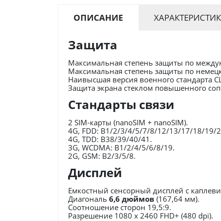
ОПИСАНИЕ
ХАРАКТЕРИСТИ
Защита
Максимальная степень защиты по между
Максимальная степень защиты по немецк
Наивысшая версия военного стандарта 
Защита экрана стеклом повышенного со
Стандарты связи
2 SIM-карты (nanoSIM + nanoSIM).
4G, FDD: B1/2/3/4/5/7/8/12/13/17/18/19/
4G, TDD: B38/39/40/41.
3G, WCDMA: B1/2/4/5/6/8/19.
2G, GSM: B2/3/5/8.
Дисплей
Емкостный сенсорный дисплей с каплев
Диагональ
6,6 дюймов
(167,64 мм).
Соотношение сторон 19,5:9.
Разрешение 1080 х 2460 FHD+ (480 dpi).