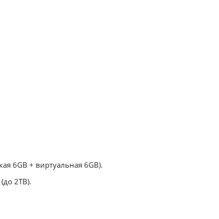
кая 6GB + виртуальная 6GB).
(до 2TB).