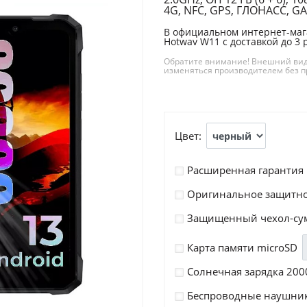
4G, NFC, GPS, ГЛОНАСС, GAL
В официальном интернет-ма
Hotwav W11 с доставкой до 3
Обратите внимание! Внешний вид 
изменяться производителем без 
Цвет:
Расширенная гарантия н
Оригинальное защитное
Защищенный чехол-сумк
Карта памяти microSD
Солнечная зарядка 200
Беспроводные наушники