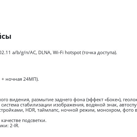
йсы
02.11 a/b/g/n/AC, DLNA, Wi-Fi hotspot (точка доступа).
 + ночная 24МП).
ого видения, размытие заднего фона (эффект «Боке»), геоло
система стабилизации изображения, водяной знак, автоспу
ройками, HDR, таймлапс, ночной режим, монохром, фото в
 качестве подсветки.
и: 2-IR.