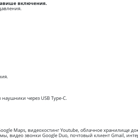
клавише включения.
авления.
ния.
 наушники через USB Type-C.
Google Maps, видеохостинг Youtube, облачное хранилище д
ьмы, видео звонки Google Duo, почтовый клиент Gmail, инт