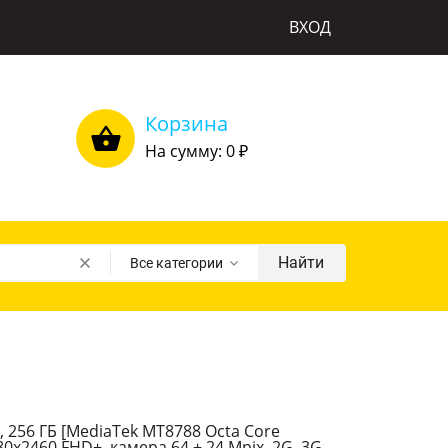
ВХОД
Корзина
На сумму: 0
₽
Найти
Все категории
 256 ГБ [MediaTek MT8788 Octa Core
080х2460 FHD+, камера 64 + 24 Mpix, 2G, 3G,