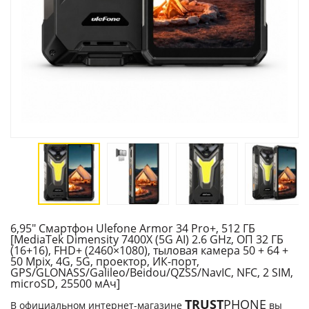
6,95" Смартфон Ulefone Armor 34 Pro+, 512 ГБ
[MediaTek Dimensity 7400X (5G AI) 2.6 GHz, ОП 32 ГБ
(16+16), FHD+ (2460×1080), тыловая камера 50 + 64 +
50 Mpix, 4G, 5G, проектор, ИК-порт,
GPS/GLONASS/Galileo/Beidou/QZSS/NavIC, NFC, 2 SIM,
microSD, 25500 мАч]
TRUST
PHONE
В официальном интернет-магазине
вы