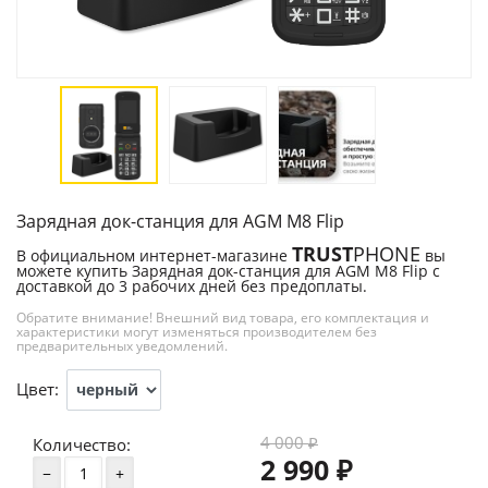
Зарядная док-станция для AGM M8 Flip
TRUST
PHONE
В официальном интернет-магазине
вы
можете купить Зарядная док-станция для AGM M8 Flip с
доставкой до 3 рабочих дней без предоплаты.
Обратите внимание! Внешний вид товара, его комплектация и
характеристики могут изменяться производителем без
предварительных уведомлений.
Цвет:
4 000
Количество:
₽
2 990
₽